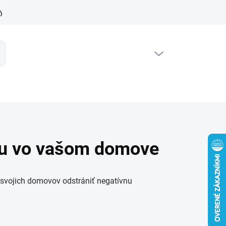
y ochrany osobných údajov
Cookies lišta
Moja objednávka
PRÁZDNY KOŠÍK
ť
NÁKUPNÝ
KOŠÍK
rgiu vo vašom domove
zo svojich domovov odstrániť negatívnu