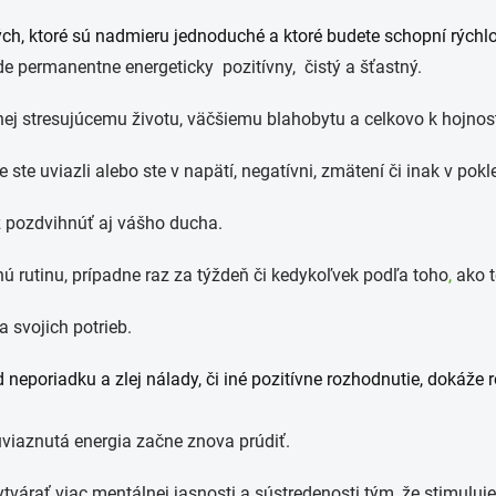
h, ktoré sú nadmieru jednoduché a ktoré budete schopní rýchlo
de permanentne energeticky pozitívny, čistý a šťastný.
ej stresujúcemu životu, väčšiemu blahobytu a celkovo k hojnosti,
ste uviazli alebo ste v napätí, negatívni, zmätení či inak v pokl
 pozdvihnúť aj vášho ducha.
 rutinu, prípadne raz za týždeň či kedykoľvek podľa toho
,
ako to
 svojich potrieb.
neporiadku a zlej nálady, či iné pozitívne rozhodnutie, dokáže 
viaznutá energia začne znova prúdiť.
várať viac mentálnej jasnosti a sústredenosti tým, že stimuluje