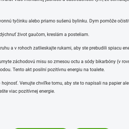
vonnú tyčinku alebo priamo sušenú bylinku. Dym pomôže očistiť
dýchnuť život gaučom, kreslám a posteliam.
ruhu a v rohoch zatlieskajte rukami, aby ste prebudili spiacu ene
myte záchodovú misu so zmesou octu a sódy bikarbóny (v rov
dou. Tento akt posilní pozitívnu energiu na toalete.
 hojnosť. Venujte chvíľke tomu, aby ste to napísali na papier al
šte viac pozitívnej energie.