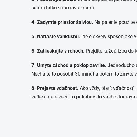
šetrnú látku s mikrovláknami.
4. Zadymte priestor šalviou.
Na pálenie použite 
5. Natraste vankúšmi.
Ide o skvelý spôsob ako v
6. Zatlieskajte v rohoch.
Prejdite každú izbu do k
7. Umyte záchod a poklop zavrite.
Jednoducho u
Nechajte to pôsobiť 30 minút a potom to zmyte vo
8. Prejavte vďačnosť.
Ako vždy, platí: vďačnosť =
veľké i malé veci. To pritiahne do vášho domova e