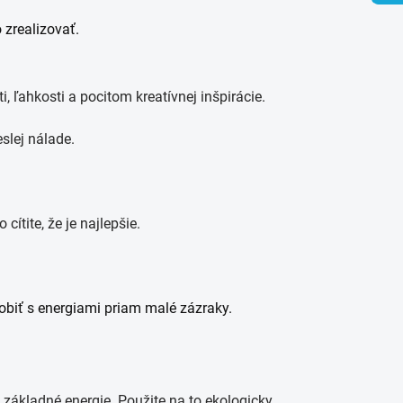
 zrealizovať.
 ľahkosti a pocitom kreatívnej inšpirácie.
eslej nálade.
 cítite, že je najlepšie.
robiť s energiami priam malé zázraky.
 základné energie. Použite na to ekologicky