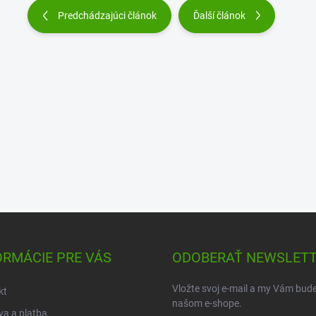
Predchádzajúci článok
Ďalší článok
ORMÁCIE PRE VÁS
ODOBERAŤ NEWSLET
Vložte svoj e-mail a my Vám bud
kt
našom e-shope.
a a platba