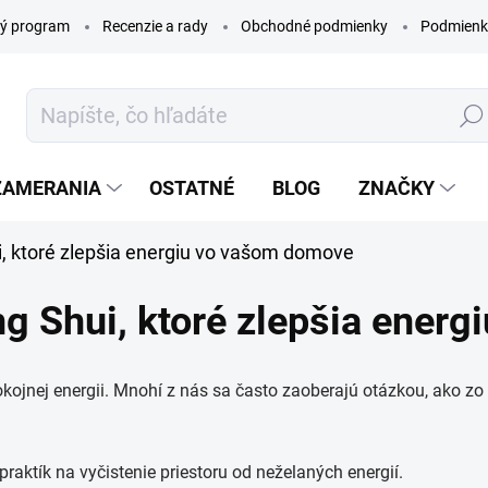
ý program
Recenzie a rady
Obchodné podmienky
Podmienk
Hľada
ZAMERANIA
OSTATNÉ
BLOG
ZNAČKY
ui, ktoré zlepšia energiu vo vašom domove
eng Shui, ktoré zlepšia ene
 pokojnej energii. Mnohí z nás sa často zaoberajú otázkou, ako 
praktík na vyčistenie priestoru od neželaných energií.