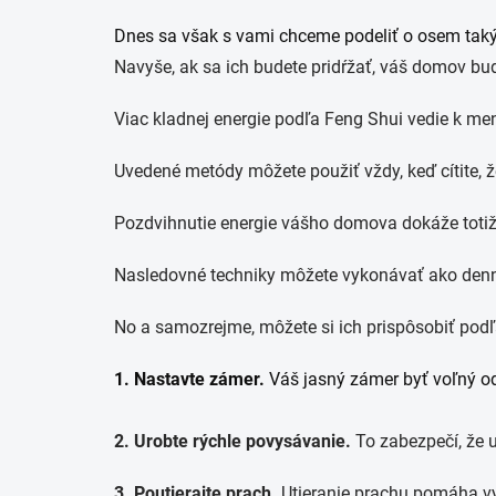
Dnes sa však s vami chceme podeliť o osem takýc
Navyše, ak sa ich budete pridŕžať, váš domov bu
Viac kladnej energie podľa Feng Shui vedie k men
Uvedené metódy môžete použiť vždy, keď cítite, že 
Pozdvihnutie energie vášho domova dokáže totiž
Nasledovné techniky môžete vykonávať ako dennú
No a samozrejme, môžete si ich prispôsobiť podľa
1. Nastavte zámer.
Váš jasný zámer byť voľný od 
2. Urobte rýchle povysávanie.
To zabezpečí, že u
3. Poutierajte prach.
Utieranie prachu pomáha vyt