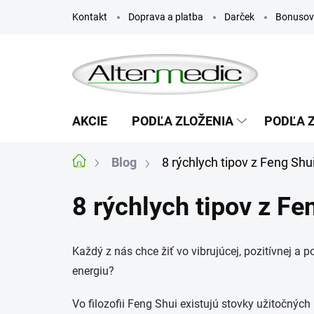
Prejsť
Kontakt
Doprava a platba
Darček
Bonusov
na
obsah
AKCIE
PODĽA ZLOŽENIA
PODĽA 
Blog
8 rýchlych tipov z Feng Sh
Domov
8 rýchlych tipov z F
Každý z nás chce žiť vo vibrujúcej, pozitívnej a
energiu?
Vo filozofii Feng Shui existujú stovky užitočných 