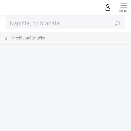
Prejsť
na
obsah
Hľadať
Predávané značky