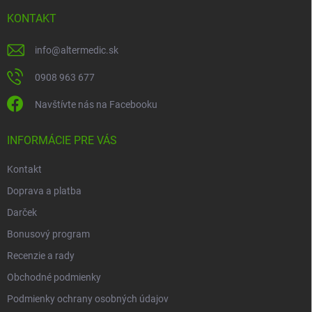
p
KONTAKT
ä
t
info
@
altermedic.sk
i
e
0908 963 677
Navštívte nás na Facebooku
INFORMÁCIE PRE VÁS
Kontakt
Doprava a platba
Darček
Bonusový program
Recenzie a rady
Obchodné podmienky
Podmienky ochrany osobných údajov