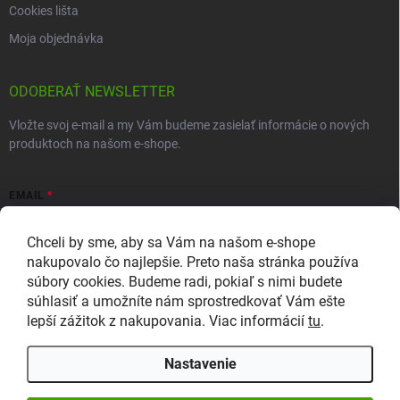
Cookies lišta
Moja objednávka
ODOBERAŤ NEWSLETTER
Vložte svoj e-mail a my Vám budeme zasielať informácie o nových
produktoch na našom e-shope.
EMAIL
Chceli by sme, aby sa Vám na našom e-shope
nakupovalo čo najlepšie. Preto naša stránka používa
súbory cookies. Budeme radi, pokiaľ s nimi budete
Vložením e-mailu súhlasíte so zasielaním newslettera a
súhlasiť a umožníte nám sprostredkovať Vám ešte
marketingových informácií v súlade so
zásadami ochrany osobných
údajov
.
lepší zážitok z nakupovania. Viac informácií
tu
.
Prihlásiť sa
Nastavenie