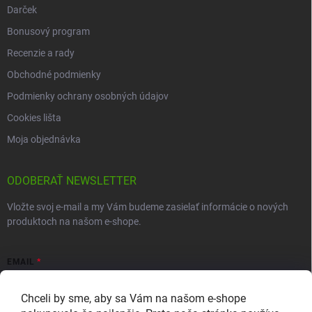
Darček
Bonusový program
Recenzie a rady
Obchodné podmienky
Podmienky ochrany osobných údajov
Cookies lišta
Moja objednávka
ODOBERAŤ NEWSLETTER
Vložte svoj e-mail a my Vám budeme zasielať informácie o nových
produktoch na našom e-shope.
EMAIL
Chceli by sme, aby sa Vám na našom e-shope