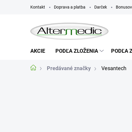
Prejsť
Kontakt
Doprava a platba
Darček
Bonusov
na
obsah
AKCIE
PODĽA ZLOŽENIA
PODĽA 
Predávané značky
Vesantech
Domov