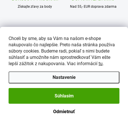
Získajte zľavy za body
Nad 55,- EUR doprava zdarma
Chceli by sme, aby sa Vám na našom e-shope
RÝCHLE DODANIE
TOVAR SKLADOM
nakupovalo čo najlepšie. Preto naša stránka používa
Zákazníci oceňujú naše rýchle
99% tovaru skladom
súbory cookies. Budeme radi, pokiaľ s nimi budete
dodanie
súhlasiť a umožníte nám sprostredkovať Vám ešte
lepší zážitok z nakupovania. Viac informácií
tu
.
Nastavenie
Z
á
p
Súhlasím
KONTAKT
ä
t
info
@
altermedic.sk
Odmietnuť
i
e
0908 963 677