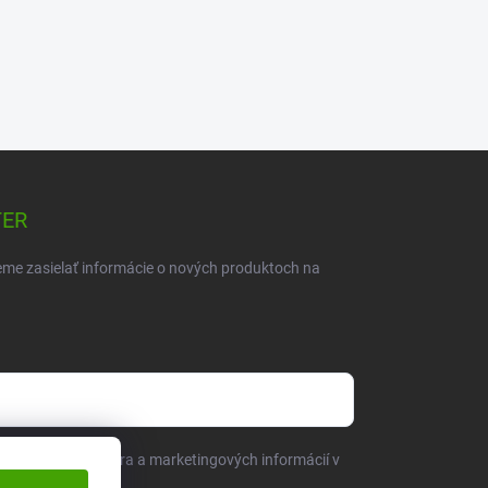
TER
eme zasielať informácie o nových produktoch na
sielaním newslettera a marketingových informácií v
bných údajov
.