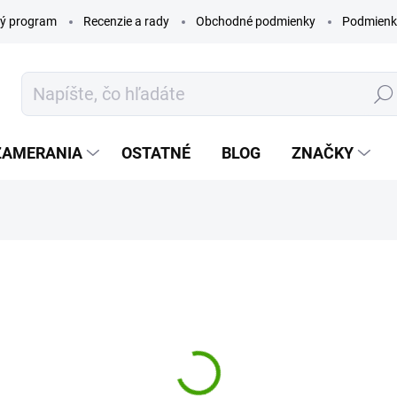
ý program
Recenzie a rady
Obchodné podmienky
Podmienk
Hľada
ZAMERANIA
OSTATNÉ
BLOG
ZNAČKY