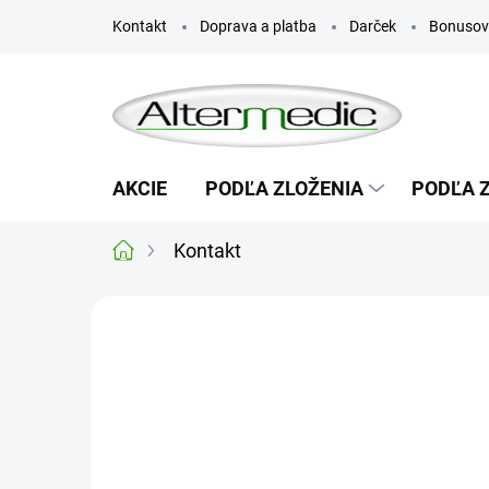
Prejsť
Kontakt
Doprava a platba
Darček
Bonusov
na
obsah
AKCIE
PODĽA ZLOŽENIA
PODĽA 
Kontakt
Domov
Kontakt
ALTERMEDIC s.r.o.
Mierová 1960
026 01 Dolný Kubín
IČO :
46216383
DIČ:
2023278598
IČ DPH:
SK2023278598