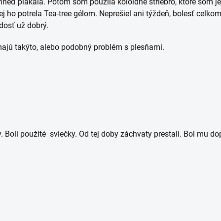
 hneď plakala. Potom som použila koloidné striebro, ktoré som je
ho potrela Tea-tree gélom. Neprešiel ani týždeň, bolesť celkom
dosť už dobrý.
majú takýto, alebo podobný problém s plesňami.
Boli použité sviečky. Od tej doby záchvaty prestali. Bol mu dop