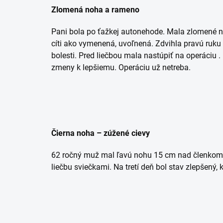
Zlomená noha a rameno
Pani bola po ťažkej autonehode. Mala zlomené no
cíti ako vymenená, uvoľnená. Zdvihla pravú ruku 
bolesti. Pred liečbou mala nastúpiť na operáciu .
zmeny k lepšiemu. Operáciu už netreba.
Čierna noha – zúžené cievy
62 ročný muž mal ľavú nohu 15 cm nad členkom a
liečbu sviečkami. Na tretí deň bol stav zlepšený, 