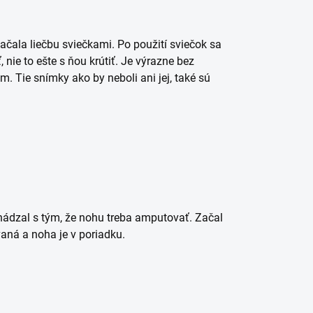
čala liečbu sviečkami. Po použití sviečok sa
nie to ešte s ňou krútiť. Je výrazne bez
m. Tie snímky ako by neboli ani jej, také sú
hádzal s tým, že nohu treba amputovať. Začal
ovaná a noha je v poriadku.