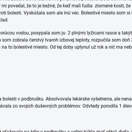
 mi povedal, že to je bežné, že keď mali ľudia zlomené kosti, že 
oti bolesti. Vyskúšala som ale inú vec. Bolestivé miesto som s
lad.
orúcou vodou, posypala som ju 2 plnými lyžicami rasce a takýt
 som zobrala čerstvý tvaroh izbovej teploty, rozpučila som doň 
 na to bolestivé miesto. Od tej doby uplynul už rok a nič ma neb
bolesti v podbrušku. Absolvovala lekárske vyšetrenia, ale nenaš
ávala zo svojich duševných problémov. Odvtedy porodila 1 diev
ež sťažovala na kŕče v podbrušku a veľmi túžila mať ešte1 dieťa.