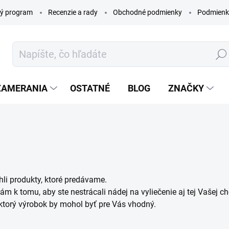
ý program
Recenzie a rady
Obchodné podmienky
Podmienk
Hľada
ZAMERANIA
OSTATNÉ
BLOG
ZNAČKY
hli produkty, ktoré predávame.
ám k tomu, aby ste nestrácali nádej na vyliečenie aj tej Vašej c
 ktorý výrobok by mohol byť pre Vás vhodný.