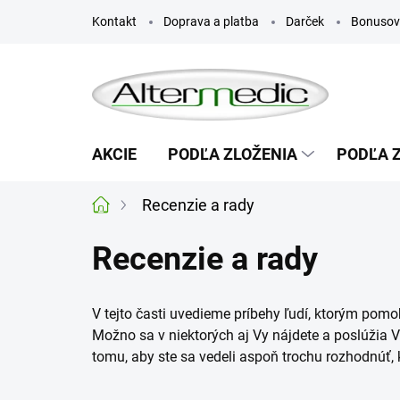
Prejsť
Kontakt
Doprava a platba
Darček
Bonusov
na
obsah
AKCIE
PODĽA ZLOŽENIA
PODĽA 
Recenzie a rady
Domov
Recenzie a rady
V tejto časti uvedieme príbehy ľudí, ktorým pomo
Možno sa v niektorých aj Vy nájdete a poslúžia V
tomu, aby ste sa vedeli aspoň trochu rozhodnúť,