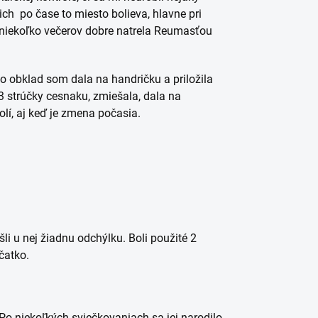
ich po čase to miesto bolieva, hlavne pri
i niekoľko večerov dobre natrela Reumasťou
o obklad som dala na handričku a priložila
3 strúčky cesnaku, zmiešala, dala na
olí, aj keď je zmena počasia.
li u nej žiadnu odchýlku. Boli použité 2
čatko.
 Po niekoľkých sviečkovaniach sa jej narodilo