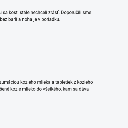
i sa kosti stále nechceli zrásť. Doporučili sme
bez barlí a noha je v poriadku.
umáciou kozieho mlieka a tabletiek z kozieho
ušené kozie mlieko do všetkého, kam sa dáva