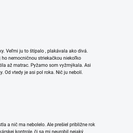
. Veľmi ju to štípalo , plakávala ako divá.
jej ho nemocničnou striekačkou niekoľko
potila až matrac. Pyžamo som vyžmýkala. Asi
 Od vtedy je asi pol roka. Nič ju nebolí.
a a nič ma nebolelo. Ale prešiel približne rok
skej kontrole, či sa mi neurobil nejaký