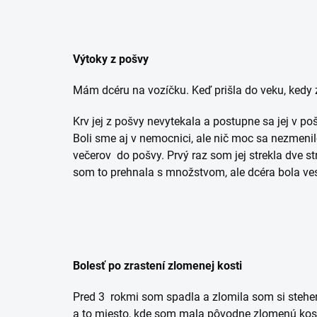
Výtoky z pošvy
Mám dcéru na vozíčku. Keď prišla do veku, kedy 
Krv jej z pošvy nevytekala a postupne sa jej v po
Boli sme aj v nemocnici, ale nič moc sa nezmenil
večerov do pošvy. Prvý raz som jej strekla dve s
som to prehnala s množstvom, ale dcéra bola vesel
Bolesť po zrastení zlomenej kosti
Pred 3 rokmi som spadla a zlomila som si stehenn
a to miesto, kde som mala pôvodne zlomenú kosť 