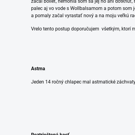
začal bolieť, nemohla som sa jej ho ani dotknúť,
palec aj vo vode s Wollbalsamom a potom som jej 
a pomaly začal vyrastať nový a na moju veľkú ra
Vrelo tento postup doporučujem všetkým, ktorí 
Astma
Jeden 14 ročný chlapec mal astmatické záchvaty. 
Roztrieštená kosť