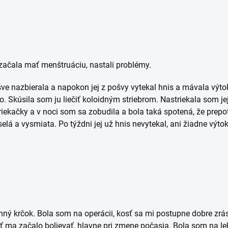
začala mať menštruáciu, nastali problémy.
šve nazbierala a napokon jej z pošvy vytekal hnis a mávala výtoky
o. Skúsila som ju liečiť koloidným striebrom. Nastriekala som 
triekačky a v noci som sa zobudila a bola taká spotená, že pre
á a vysmiata. Po týždni jej už hnis nevytekal, ani žiadne výtoky.
ý krčok. Bola som na operácii, kosť sa mi postupne dobre zrástl
ma začalo bolievať, hlavne pri zmene počasia. Bola som na lekár