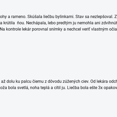
hy a rameno. Skúšala liečbu bylinkami. Stav sa nezlepšoval. Za
a krútila ňou. Nechápala, lebo predtým ju nemohla ani zdvihnúť, 
 Na kontrole lekár porovnal snímky a nechcel veriť vlastným očia
ž dolu ku palcu čiernu z dôvodu zúžených ciev. Od lekára odc
koža bola svetlá, noha teplá a cítil ju. Liečba bola ešte 3x opak