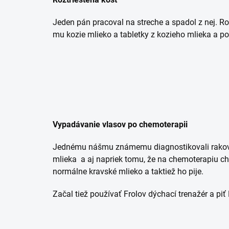
Jeden pán pracoval na streche a spadol z nej. Rozt
mu kozie mlieko a tabletky z kozieho mlieka a po 
Vypadávanie vlasov po chemoterapii
Jednému nášmu známemu diagnostikovali rakovin
mlieka a aj napriek tomu, že na chemoterapiu ch
normálne kravské mlieko a taktiež ho pije.
Začal tiež používať Frolov dýchací trenažér a pi