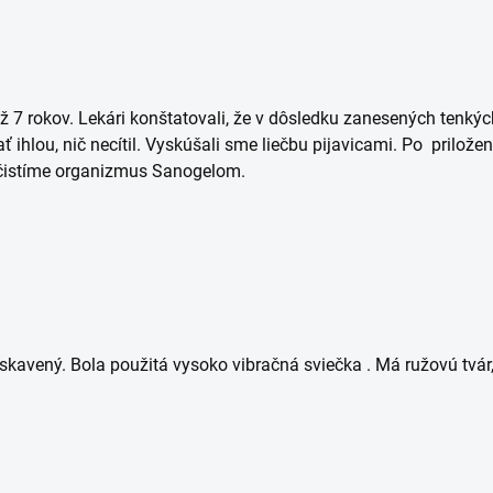
 7 rokov. Lekári konštatovali, že v dôsledku zanesených tenkých
ihlou, nič necítil. Vyskúšali sme liečbu pijavicami. Po priložení
očistíme organizmus Sanogelom.
áskavený. Bola použitá vysoko vibračná sviečka . Má ružovú tvár,