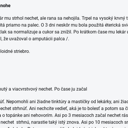
 nohe
 mu strhol nechet, ale rana sa nehojila. Trpel na vysoký krvný 
 priamo na palec. O 3 dni neskôr mu bola použitá éterická svie
lak sa normalizuje a cukor sa znížil. Po krátkom čase mu lekár up
l, že uvažoval o amputácii palca /.
loidné striebro.
utý a viacvrstvový nechet. Po čase ju začal
ihnúť. Nepomohli ani žiadne tinktúry a mastičky od lekárky, ani 
nechet strhnúť. Ani nechcite vedieť, aká je to bolesť a potom sa
 o topánke ani nehovorím. Asi po 3 mesiacoch začal nechet rásť
ď nechet strhnú, narastie taký istý znova. Asi po 10 mesiacoch 