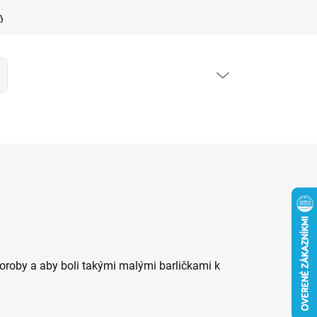
y ochrany osobných údajov
Cookies lišta
Moja objednávka
PRÁZDNY KOŠÍK
ť
NÁKUPNÝ
KOŠÍK
horoby a aby boli takými malými barličkami k