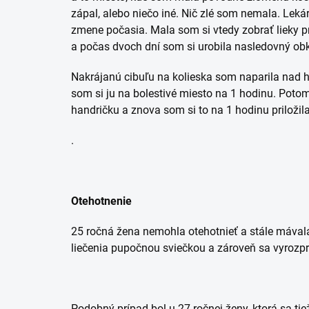
zápal, alebo niečo iné. Nič zlé som nemala. Lekár
zmene počasia. Mala som si vtedy zobrať lieky pr
a počas dvoch dní som si urobila nasledovný obk
Nakrájanú cibuľu na kolieska som naparila nad h
som si ju na bolestivé miesto na 1 hodinu. Potom
handričku a znova som si to na 1 hodinu priložila
.
Otehotnenie
25 ročná žena nemohla otehotnieť a stále mávala 
liečenia pupočnou sviečkou a zároveň sa vyrozpr
Podobný prípad bol u 27 ročnej ženy, ktorá sa ti