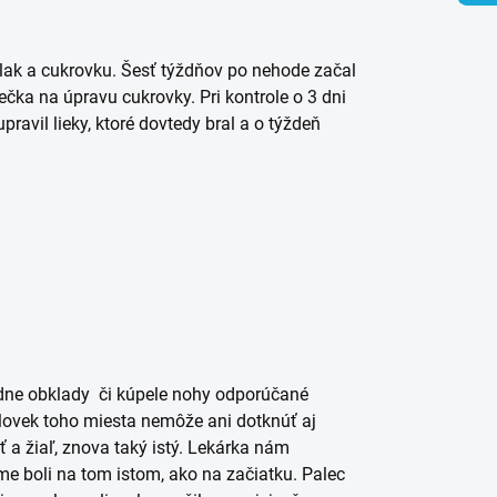
tlak a cukrovku. Šesť týždňov po nehode začal
čka na úpravu cukrovky. Pri kontrole o 3 dni
ravil lieky, ktoré dovtedy bral a o týždeň
žiadne obklady či kúpele nohy odporúčané
 človek toho miesta nemôže ani dotknúť aj
 a žiaľ, znova taký istý. Lekárka nám
sme boli na tom istom, ako na začiatku. Palec