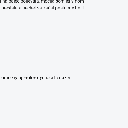
j na palec polievala, močila som jej v ňom
 prestala a nechet sa začal postupne hojiť
oručený aj Frolov dýchací trenažér.