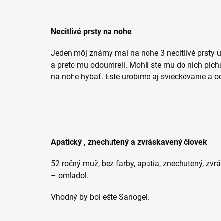
Necitlivé prsty na nohe
Jeden môj známy mal na nohe 3 necitlivé prsty už
a preto mu odoumreli. Mohli ste mu do nich pichať 
na nohe hýbať. Ešte urobíme aj sviečkovanie a 
Apatický , znechutený a zvráskavený človek
52 ročný muž, bez farby, apatia, znechutený, zvr
– omladol.
Vhodný by bol ešte Sanogel.