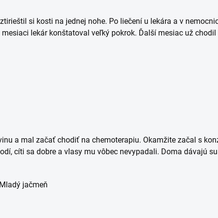
irieštil si kosti na jednej nohe. Po liečení u lekára a v nemocnic
mesiaci lekár konštatoval veľký pokrok. Ďalší mesiac už chodil 
u a mal začať chodiť na chemoterapiu. Okamžite začal s konz
odí, cíti sa dobre a vlasy mu vôbec nevypadali. Doma dávajú s
ť Mladý jačmeň