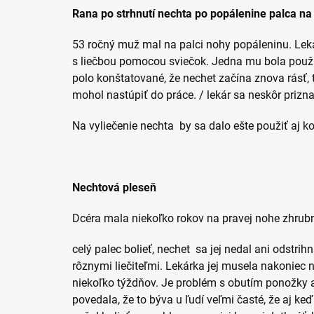
Rana po strhnutí nechta po popálenine palca na
53 ročný muž mal na palci nohy popáleninu. Lekár
s liečbou pomocou sviečok. Jedna mu bola použitá
polo konštatované, že nechet začína znova rásť, t
mohol nastúpiť do práce. / lekár sa neskôr prizna
Na vyliečenie nechta by sa dalo ešte použiť aj ko
Nechtová pleseň
Dcéra mala niekoľko rokov na pravej nohe zhrubn
celý palec bolieť, nechet sa jej nedal ani odstr
rôznymi liečiteľmi. Lekárka jej musela nakoniec 
niekoľko týždňov. Je problém s obutím ponožky a
povedala, že to býva u ľudí veľmi časté, že aj ke