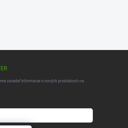
TER
eme zasielať informácie o nových produktoch na