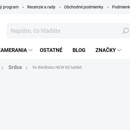
ý program
Recenzie a rady
Obchodné podmienky
Podmienk
Hľada
ZAMERANIA
OSTATNÉ
BLOG
ZNAČKY
Srdce
fin Biiolitabs NEW 60 tabliet