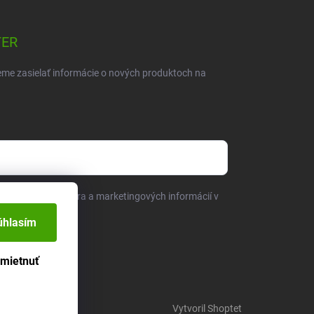
TER
eme zasielať informácie o nových produktoch na
sielaním newslettera a marketingových informácií v
bných údajov
.
úhlasím
mietnuť
Vytvoril Shoptet