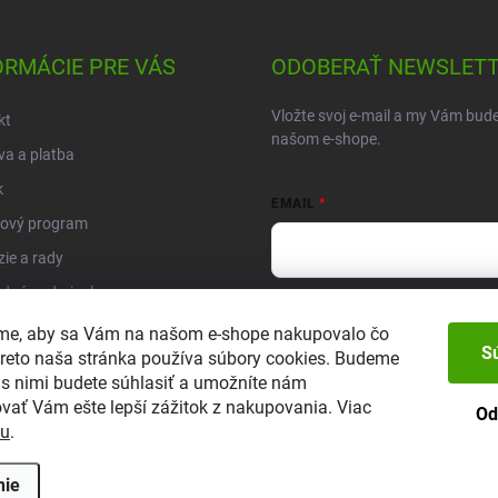
ORMÁCIE PRE VÁS
ODOBERAŤ NEWSLET
Vložte svoj e-mail a my Vám bud
kt
našom e-shope.
a a platba
k
EMAIL
ový program
ie a rady
dné podmienky
Vložením e-mailu súhlasíte so za
enky ochrany osobných údajov
sme, aby sa Vám na našom e-shope nakupovalo čo
súlade so
zásadami ochrany oso
S
Preto naša stránka používa súbory cookies. Budeme
s lišta
Prihlásiť sa
ľ s nimi budete súhlasiť a umožníte nám
objednávka
vať Vám ešte lepší zážitok z nakupovania. Viac
Od
tu
.
nie
.
Upraviť nastavenie cookies