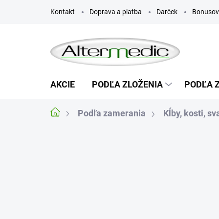
Prejsť
Kontakt
Doprava a platba
Darček
Bonusov
na
obsah
AKCIE
PODĽA ZLOŽENIA
PODĽA 
Podľa zamerania
Kĺby, kosti, sv
Domov