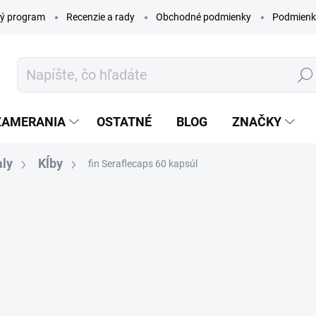
ý program
Recenzie a rady
Obchodné podmienky
Podmienk
Hľada
ZAMERANIA
OSTATNÉ
BLOG
ZNAČKY
aly
Kĺby
fin Seraflecaps 60 kapsúl