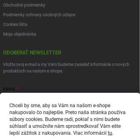
Obchodné podmienky
Podmienky ochrany osobných údajov
Cookies lišta
Moja objednávka
ODOBERAŤ NEWSLETTER
Vložte svoj e-mail a my Vám budeme zasielať informácie o nových
produktoch na našom e-shope.
EMAIL
Chceli by sme, aby sa Vám na našom e-shope
nakupovalo čo najlepšie. Preto naša stránka používa
súbory cookies. Budeme radi, pokiaľ s nimi budete
Vložením e-mailu súhlasíte so zasielaním newslettera a
súhlasiť a umožníte nám sprostredkovať Vám ešte
marketingových informácií v súlade so
zásadami ochrany osobných
lepší zážitok z nakupovania. Viac informácií
tu
.
údajov
.