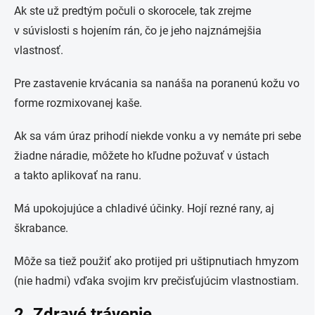
Ak ste už predtým počuli o skorocele, tak zrejme
v súvislosti s hojením rán, čo je jeho najznámejšia
vlastnosť.
Pre zastavenie krvácania sa nanáša na poranenú kožu vo
forme rozmixovanej kaše.
Ak sa vám úraz prihodí niekde vonku a vy nemáte pri sebe
žiadne náradie, môžete ho kľudne požuvať v ústach
a takto aplikovať na ranu.
Má upokojujúce a chladivé účinky. Hojí rezné rany, aj
škrabance.
Môže sa tiež použiť ako protijed pri uštipnutiach hmyzom
(nie hadmi) vďaka svojim krv prečisťujúcim vlastnostiam.
2. Zdravé trávenie