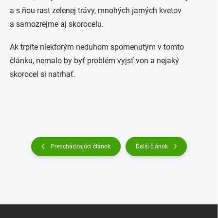
a s ňou rast zelenej trávy, mnohých jarných kvetov
a samozrejme aj skorocelu.
Ak trpíte niektorým neduhom spomenutým v tomto
článku, nemalo by byť problém vyjsť von a nejaký
skorocel si natrhať.
Predchádzajúci článok
Ďalší článok
Z