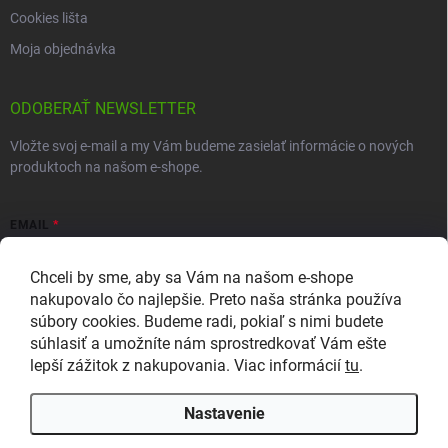
Cookies lišta
Moja objednávka
ODOBERAŤ NEWSLETTER
Vložte svoj e-mail a my Vám budeme zasielať informácie o nových
produktoch na našom e-shope.
EMAIL
Chceli by sme, aby sa Vám na našom e-shope
nakupovalo čo najlepšie. Preto naša stránka používa
súbory cookies. Budeme radi, pokiaľ s nimi budete
Vložením e-mailu súhlasíte so zasielaním newslettera a
súhlasiť a umožníte nám sprostredkovať Vám ešte
marketingových informácií v súlade so
zásadami ochrany osobných
údajov
.
lepší zážitok z nakupovania. Viac informácií
tu
.
Prihlásiť sa
Nastavenie