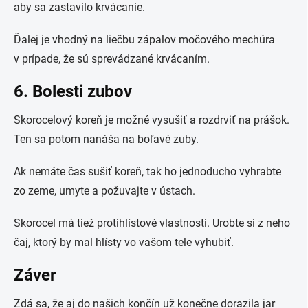
aby sa zastavilo krvácanie.
Ďalej je vhodný na liečbu zápalov močového mechúra
v prípade, že sú sprevádzané krvácaním.
6. Bolesti zubov
Skorocelový koreň je možné vysušiť a rozdrviť na prášok.
Ten sa potom nanáša na boľavé zuby.
Ak nemáte čas sušiť koreň, tak ho jednoducho vyhrabte
zo zeme, umyte a požuvajte v ústach.
Skorocel má tiež protihlístové vlastnosti. Urobte si z neho
čaj, ktorý by mal hlísty vo vašom tele vyhubiť.
Záver
Zdá sa, že aj do našich končín už konečne dorazila jar