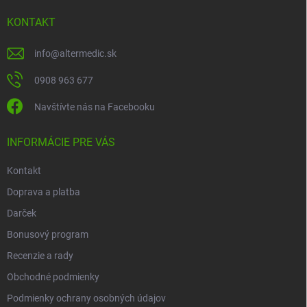
á
p
KONTAKT
ä
t
info
@
altermedic.sk
i
e
0908 963 677
Navštívte nás na Facebooku
INFORMÁCIE PRE VÁS
Kontakt
Doprava a platba
Darček
Bonusový program
Recenzie a rady
Obchodné podmienky
Podmienky ochrany osobných údajov