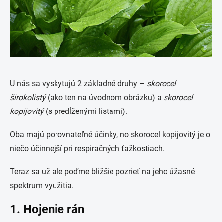
U nás sa vyskytujú 2 základné druhy –
skorocel
širokolistý
(ako ten na úvodnom obrázku) a
skorocel
kopijovitý
(s predĺženými listami).
Oba majú porovnateľné účinky, no skorocel kopijovitý je o
niečo účinnejší pri respiračných ťažkostiach.
Teraz sa už ale poďme bližšie pozrieť na jeho úžasné
spektrum využitia.
1. Hojenie rán