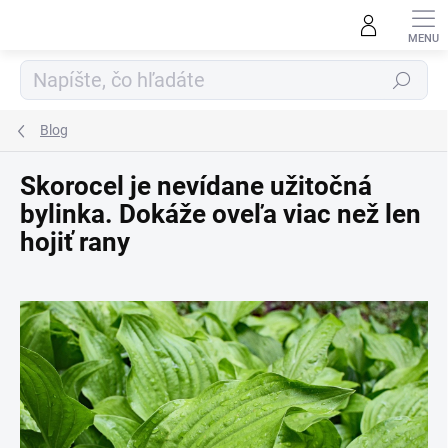
Prejsť
na
obsah
Hľadať
Blog
Skorocel je nevídane užitočná
bylinka. Dokáže oveľa viac než len
hojiť rany