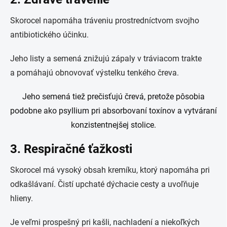
Skorocel napomáha tráveniu prostredníctvom svojho
antibiotického účinku.
Jeho listy a semená znižujú zápaly v tráviacom trakte
a pomáhajú obnovovať výstelku tenkého čreva.
Jeho semená tiež prečisťujú črevá, pretože pôsobia
podobne ako psyllium pri absorbovaní toxínov a vytváraní
konzistentnejšej stolice.
3. Respiračné ťažkosti
Skorocel má vysoký obsah kremíku, ktorý napomáha pri
odkašlávaní. Čistí upchaté dýchacie cesty a uvoľňuje
hlieny.
Je veľmi prospešný pri kašli, nachladení a niekoľkých