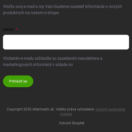
Vložte svoj e-mail a my Vám budeme zasielať informácie o nových
produktoch na našom e-shope.
EMAIL
Vložením e-mailu súhlasíte so zasielaním newslettera a
marketingových informácií v súlade so
zásadami ochrany osobných
údajov
.
Prihlásiť sa
Copyright 2026
Altermedic.sk
. Všetky práva vyhradené.
Upraviť nastavenie
cookies
Vytvoril Shoptet