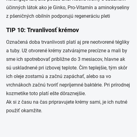
účinných látok ako je Ginko, Pro-Vitamín a aminokyseliny
z pšeničných obilnín podporujú regeneráciu pleti
TIP 10: Trvanlivosť krémov
Označená doba trvanlivosti platí aj pre neotvorené tégliky
a tuby. Už otvorené krémy zatvárajme precízne a mali by
sme ich spotrebovať približne do 3 mesiacov, hlavne ak
sú uskladnené pri izbovej teplote. Čím teplejšie, tým skôr
ich oleje zostarnú a začnú zapáchať, alebo sa vo
vrchnákoch začnú tvoriť nepríjemné baktérie. Pri prírodnej
kozmetike toto platí ešte dôraznejšie.
Ak si z času na čas pripravujete krémy sami, je ich nutné
použiť okamžite.