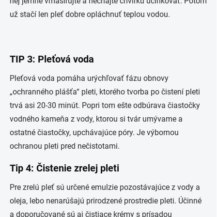
nej jemne vmasírujte a nechajte chvíľku účinkovať. Potom
už stačí len pleť dobre opláchnuť teplou vodou.
TIP 3: Pleťová voda
Pleťová voda pomáha urýchľovať fázu obnovy
„ochranného plášťa“ pleti, ktorého tvorba po čistení pleti
trvá asi 20-30 minút. Popri tom ešte odbúrava čiastočky
vodného kameňa z vody, ktorou si tvár umývame a
ostatné čiastočky, upchávajúce póry. Je výbornou
ochranou pleti pred nečistotami.
Tip 4: Čistenie zrelej pleti
Pre zrelú pleť sú určené emulzie pozostávajúce z vody a
oleja, lebo nenarúšajú prirodzené prostredie pleti. Účinné
a doporučované sú aj čistiace krémy s prísadou