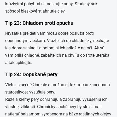
krúživými pohybmi si masírujte nohy. Studený šok
spôsobí bleskové stiahnutie ciev.
Tip 23: Chladom proti opuchu
Hryzátka pre deti vám môžu dobre poslúžiť proti
opuchnutým viečkam. Vložte ich do chladničky, nechajte
ich dobre schladiť a potom si ich priložte na oči. Ak sú
vám príliš chladné, zabaľte ich na chvíľu do froté uteráka
a tak aplikujte.
Tip 24: Dopukané pery
Vietor, slnečné žiarenie a možno aj tak trochu zanedbaná
starostlivosť vysušuje pery.
Rúže a krémy pery ochraňujú a zabraňujú vysušeniu ich
vlastnej vlhkosti. Chronicky suché pery by ste si mali
natierať balzamom vyrobenom na báze rastlinných olejov