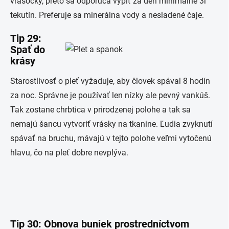
vrásočky, preto sa odporúča vypiť za deň minimálne 3l
tekutín. Preferuje sa minerálna vody a nesladené čaje.
Tip 29:
Spať do
krásy
Starostlivosť o pleť vyžaduje, aby človek spával 8 hodín
za noc. Správne je používať len nízky ale pevný vankúš.
Tak zostane chrbtica v prirodzenej polohe a tak sa
nemajú šancu vytvoriť vrásky na tkanine. Ľudia zvyknutí
spávať na bruchu, mávajú v tejto polohe veľmi vytočenú
hlavu, čo na pleť dobre nevplýva.
Tip 30: Obnova buniek prostredníctvom