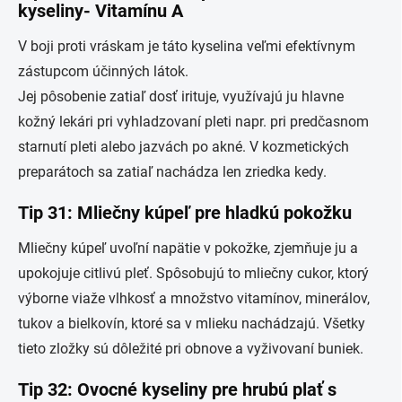
kyseliny- Vitamínu A
V boji proti vráskam je táto kyselina veľmi efektívnym
zástupcom účinných látok.
Jej pôsobenie zatiaľ dosť irituje, využívajú ju hlavne
kožný lekári pri vyhladzovaní pleti napr. pri predčasnom
starnutí pleti alebo jazvách po akné. V kozmetických
preparátoch sa zatiaľ nachádza len zriedka kedy.
Tip 31: Mliečny kúpeľ pre hladkú pokožku
Mliečny kúpeľ uvoľní napätie v pokožke, zjemňuje ju a
upokojuje citlivú pleť. Spôsobujú to mliečny cukor, ktorý
výborne viaže vlhkosť a množstvo vitamínov, minerálov,
tukov a bielkovín, ktoré sa v mlieku nachádzajú. Všetky
tieto zložky sú dôležité pri obnove a vyživovaní buniek.
Tip 32: Ovocné kyseliny pre hrubú plať s