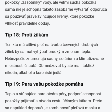
pokožky „zásobníky“ vody, ale veľmi suchá pokožka
sama nie je schopná takéto zásobárne vytvárať, odporúča
sa používať práve zvlhčujúce krémy, ktoré pokožke
vlhkosť pravidelne dodajú.
Tip 18: Proti žilkám
Ten kto má citlivú pleť na tvorbu červených drobných
žiliek by sa mal vyhýbať prudkým zmenám tepla.
Nebezpečie znamenajú sauny, solárium a klimatizované
miestnosti či autá. Obmedzovať by ste mali taktiež
nikotín, alkohol a korenisté jedlá.
Tip 19: Para vašu pokožke pomáha
Teplo a stúpajúca para otvára póry, podporí schopnosť
pokožky prijímať a otvoria cestu účinným látkam. Preto
sa napríklad doporučuje kombinovať pleťovú masku a