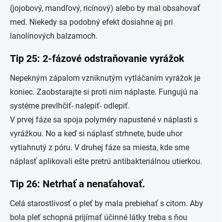
(jojobový, mandľový, ricínový) alebo by mal obsahovať
med. Niekedy sa podobný efekt dosiahne aj pri
lanolínových balzamoch.
Tip 25: 2-fázové odstraňovanie vyrážok
Nepekným zápalom vzniknutým vytláčaním vyrážok je
koniec. Zaobstarajte si proti nim náplaste. Fungujú na
systéme prevlhčiť- nalepiť- odlepiť.
V prvej fáze sa spoja polyméry napustené v náplasti s
vyrážkou. No a keď si náplasť strhnete, bude uhor
vytiahnutý z póru. V druhej fáze sa miesta, kde sme
náplasť aplikovali ešte pretrú antibakteriálnou utierkou.
Tip 26: Netrhať a nenaťahovať.
Celá starostlivosť o pleť by mala prebiehať s citom. Aby
bola pleť schopná prijímať účinné látky treba s ňou