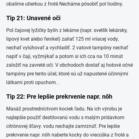
obalíme utierkou z froté Necháme pôsobiť pol hodiny.
Tip 21: Unavené oči
Pol čajovej lyžičky bylín z lekárne (napr. svetlík lekársky,
lipový kvet alebo fenikel) zaliať 125 ml vriacej vody,
nechať vylúhovať a vychladiť. 2 vatové tampóny nechať
napiť v čaji, vyžmýkať a potom si ich cca na 10 minút
založiť na zavreté oči. V obchodoch dostať aj hotové očné
tampóny pre tento účel, ktoré sú už napustené účinnými
látkami proti opuchom. .
Tip 22: Pre lepšie prekrvenie napr. nôh
Masáž prostredníctvom kociek ľadu. Na ich výrobu je
najlepšie použiť destilovanú vodu s malým prídavkom
citrónovej šťavy. vodu nechajte zamrznúť. Pre lepšie
prekrvenie napr. nôh naberte kocky do vrecúška z froté a