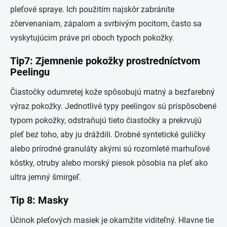
pleťové spraye. Ich použitím najskôr zabránite
zčervenaniam, zápalom a svrbivým pocitom, často sa
vyskytujúcim práve pri oboch typoch pokožky.
Tip7: Zjemnenie pokožky prostredníctvom
Peelingu
Čiastočky odumretej kože spôsobujú matný a bezfarebný
výraz pokožky. Jednotlivé typy peelingov sú prispôsobené
typom pokožky, odstraňujú tieto čiastočky a prekrvujú
pleť bez toho, aby ju dráždili. Drobné syntetické guličky
alebo prírodné granuláty akými sú rozomleté marhuľové
kôstky, otruby alebo morský piesok pôsobia na pleť ako
ultra jemný šmirgeľ.
Tip 8: Masky
Účinok pleťových masiek je okamžite viditeľný. Hlavne tie