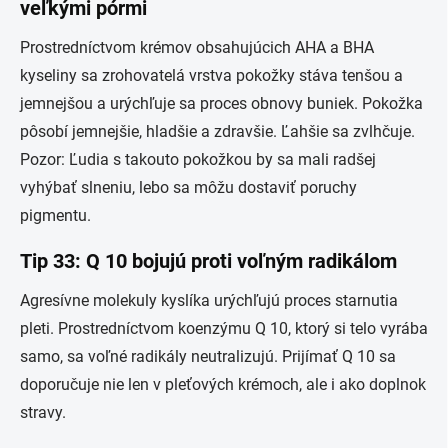
veľkými pórmi
Prostredníctvom krémov obsahujúcich AHA a BHA
kyseliny sa zrohovatelá vrstva pokožky stáva tenšou a
jemnejšou a urýchľuje sa proces obnovy buniek. Pokožka
pôsobí jemnejšie, hladšie a zdravšie. Ľahšie sa zvlhčuje.
Pozor: Ľudia s takouto pokožkou by sa mali radšej
vyhýbať slneniu, lebo sa môžu dostaviť poruchy
pigmentu.
Tip 33: Q 10 bojujú proti voľným radikálom
Agresívne molekuly kyslíka urýchľujú proces starnutia
pleti. Prostredníctvom koenzýmu Q 10, ktorý si telo vyrába
samo, sa voľné radikály neutralizujú. Prijímať Q 10 sa
doporučuje nie len v pleťových krémoch, ale i ako doplnok
stravy.