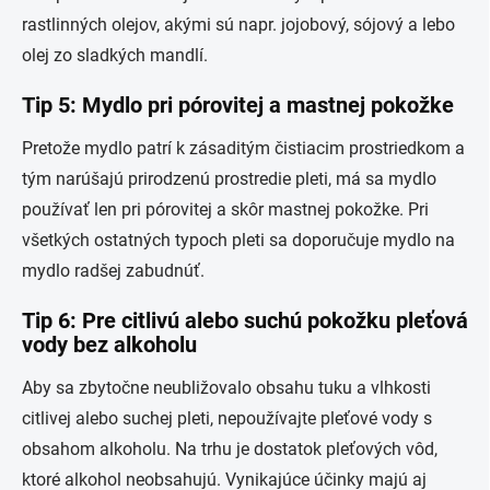
rastlinných olejov, akými sú napr. jojobový, sójový a lebo
olej zo sladkých mandlí.
Tip 5: Mydlo pri pórovitej a mastnej pokožke
Pretože mydlo patrí k zásaditým čistiacim prostriedkom a
tým narúšajú prirodzenú prostredie pleti, má sa mydlo
používať len pri pórovitej a skôr mastnej pokožke. Pri
všetkých ostatných typoch pleti sa doporučuje mydlo na
mydlo radšej zabudnúť.
Tip 6: Pre citlivú alebo suchú pokožku pleťová
vody bez alkoholu
Aby sa zbytočne neubližovalo obsahu tuku a vlhkosti
citlivej alebo suchej pleti, nepoužívajte pleťové vody s
obsahom alkoholu. Na trhu je dostatok pleťových vôd,
ktoré alkohol neobsahujú. Vynikajúce účinky majú aj