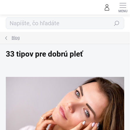
Prejsť
na
obsah
Hľadať
Blog
33 tipov pre dobrú pleť