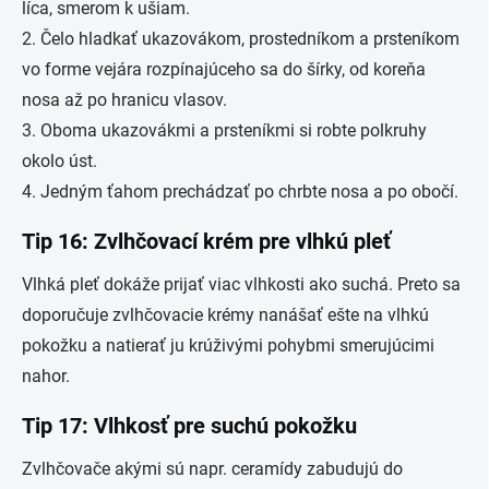
líca, smerom k ušiam.
2. Čelo hladkať ukazovákom, prostedníkom a prsteníkom
vo forme vejára rozpínajúceho sa do šírky, od koreňa
nosa až po hranicu vlasov.
3. Oboma ukazovákmi a prsteníkmi si robte polkruhy
okolo úst.
4. Jedným ťahom prechádzať po chrbte nosa a po obočí.
Tip 16: Zvlhčovací krém pre vlhkú pleť
Vlhká pleť dokáže prijať viac vlhkosti ako suchá. Preto sa
doporučuje zvlhčovacie krémy nanášať ešte na vlhkú
pokožku a natierať ju krúživými pohybmi smerujúcimi
nahor.
Tip 17: Vlhkosť pre suchú pokožku
Zvlhčovače akými sú napr. ceramídy zabudujú do