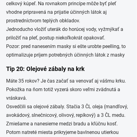
celkový kúpeľ. Na rovnakom princípe môže byť pleť
vhodne pripravená na prijatie účinných látok aj
prostredníctvom teplých obkladov.
Jednoducho vložiť uterák do horúcej vody, vyžmýkať a
priložiť na pleť, postup niekoľkokrát opakovať.
Pozor: pred nanesením masky si ešte urobte peelling, to
optimalizuje príjem potrebných účinných látok z masky
Tip 20: Olejové zábaly na krk
Máte 35 rokov? Je čas začať sa venovať aj vášmu krku.
Pokožka na ňom totiž vyzerá skoro veľmi zvädnutá a
vráskavá.
Osvedčili sa olejové zábaly. Stačia 3 ČL oleja (mandľový,
avokádový, slnečnicový, olivový, repíkový) a 3 ČL medu.
Zmiešame a nanesieme medzi bradu a kľúčnu kosť.
Potom natreté miesta prikryjeme bavlnenou utierkou