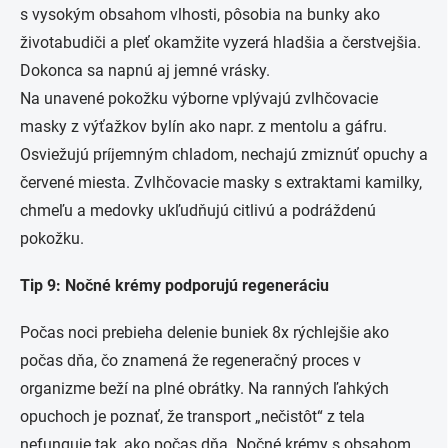
s vysokým obsahom vlhosti, pôsobia na bunky ako
životabudiči a pleť okamžite vyzerá hladšia a čerstvejšia.
Dokonca sa napnú aj jemné vrásky.
Na unavené pokožku výborne vplývajú zvlhčovacie
masky z výťažkov bylín ako napr. z mentolu a gáfru.
Osviežujú príjemným chladom, nechajú zmiznúť opuchy a
červené miesta. Zvlhčovacie masky s extraktami kamilky,
chmeľu a medovky ukľudňujú citlivú a podráždenú
pokožku.
Tip 9: Nočné krémy podporujú regeneráciu
Počas noci prebieha delenie buniek 8x rýchlejšie ako
počas dňa, čo znamená že regeneračný proces v
organizme beží na plné obrátky. Na ranných ľahkých
opuchoch je poznať, že transport „nečistôt“ z tela
nefunguje tak, ako počas dňa. Nočné krémy s obsahom