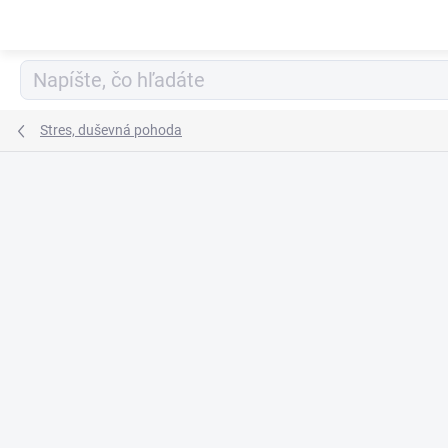
Prejsť
na
obsah
Stres, duševná pohoda