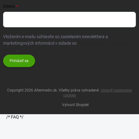
EMAIL
Vložením e-mailu súhlasíte so zasielaním newslettera a
marketingových informácií v súlade so
zásadami ochrany osobných
údajov
.
Prihlásiť sa
Copyright 2026
Altermedic.sk
. Všetky práva vyhradené.
Upraviť nastavenie
cookies
Vytvoril Shoptet
/* FAQ */