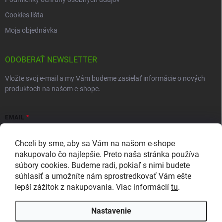
Cookies lišta
Moja objednávka
ODOBERAŤ NEWSLETTER
Vložte svoj e-mail a my Vám budeme zasielať informácie o nových
produktoch na našom e-shope.
EMAIL
Chceli by sme, aby sa Vám na našom e-shope
nakupovalo čo najlepšie. Preto naša stránka používa
súbory cookies. Budeme radi, pokiaľ s nimi budete
Vložením e-mailu súhlasíte so zasielaním newslettera a
súhlasiť a umožníte nám sprostredkovať Vám ešte
marketingových informácií v súlade so
zásadami ochrany osobných
lepší zážitok z nakupovania. Viac informácií
tu
.
údajov
.
Prihlásiť sa
Nastavenie