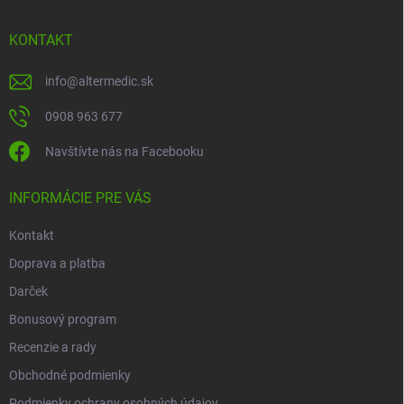
á
p
KONTAKT
ä
t
info
@
altermedic.sk
i
e
0908 963 677
Navštívte nás na Facebooku
INFORMÁCIE PRE VÁS
Kontakt
Doprava a platba
Darček
Bonusový program
Recenzie a rady
Obchodné podmienky
Podmienky ochrany osobných údajov