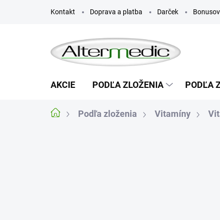
Prejsť
Kontakt
Doprava a platba
Darček
Bonusov
na
obsah
AKCIE
PODĽA ZLOŽENIA
PODĽA 
Podľa zloženia
Vitamíny
Vi
Domov