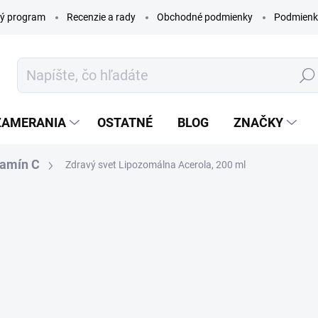
ý program
Recenzie a rady
Obchodné podmienky
Podmienk
Hľada
ZAMERANIA
OSTATNÉ
BLOG
ZNAČKY
tamín C
Zdravý svet Lipozomálna Acerola, 200 ml