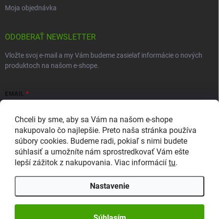
Moja objednávka
ODOBERAŤ NEWSLETTER
Vložte svoj e-mail a my Vám budeme zasielať informácie o nových
produktoch na našom e-shope.
EMAIL
Chceli by sme, aby sa Vám na našom e-shope
nakupovalo čo najlepšie. Preto naša stránka používa
súbory cookies. Budeme radi, pokiaľ s nimi budete
Vložením e-mailu súhlasíte so zasielaním newslettera a
súhlasiť a umožníte nám sprostredkovať Vám ešte
marketingových informácií v súlade so
zásadami ochrany osobných
lepší zážitok z nakupovania. Viac informácií
tu
.
údajov
.
Prihlásiť sa
Nastavenie
Súhlasím