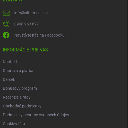
ä
t
info
@
altermedic.sk
i
e
0908 963 677
Navštívte nás na Facebooku
INFORMÁCIE PRE VÁS
Kontakt
Doprava a platba
Darček
Bonusový program
Recenzie a rady
Obchodné podmienky
Podmienky ochrany osobných údajov
Cookies lišta