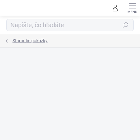
Prejsť
na
obsah
Hľadať
Starnutie pokožky