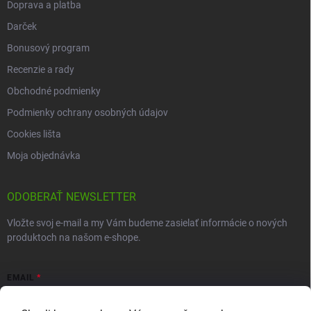
Doprava a platba
Darček
Bonusový program
Recenzie a rady
Obchodné podmienky
Podmienky ochrany osobných údajov
Cookies lišta
Moja objednávka
ODOBERAŤ NEWSLETTER
Vložte svoj e-mail a my Vám budeme zasielať informácie o nových
produktoch na našom e-shope.
EMAIL