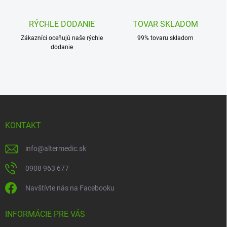
RÝCHLE DODANIE
TOVAR SKLADOM
Zákazníci oceňujú naše rýchle
99% tovaru skladom
dodanie
Z
á
p
KONTAKT
ä
t
info
@
altermedic.sk
i
e
0908 963 677
Navštívte nás na Facebooku
INFORMÁCIE PRE VÁS