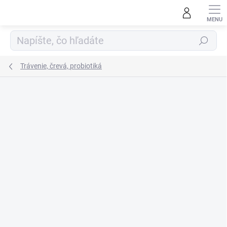
Prejsť
na
obsah
Hľadať
Trávenie, črevá, probiotiká