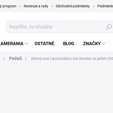
ý program
Recenzie a rady
Obchodné podmienky
Podmienk
Hľada
ZAMERANIA
OSTATNÉ
BLOG
ZNAČKY
Pečeň
Zdravý svet Lipozomálny Liver Booster na pečeň 250