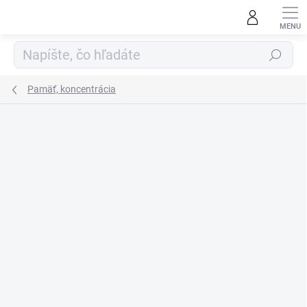
Prejsť
na
obsah
Hľadať
Pamäť, koncentrácia