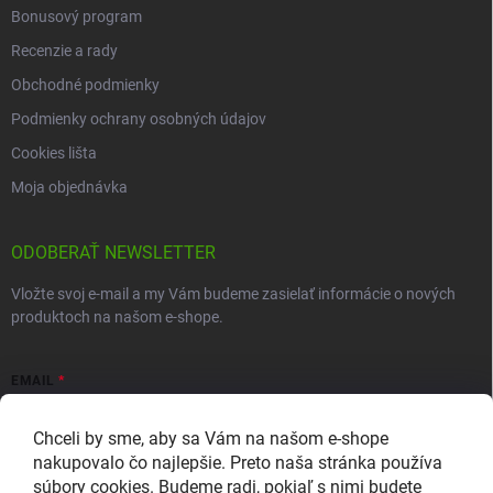
Bonusový program
Recenzie a rady
Obchodné podmienky
Podmienky ochrany osobných údajov
Cookies lišta
Moja objednávka
ODOBERAŤ NEWSLETTER
Vložte svoj e-mail a my Vám budeme zasielať informácie o nových
produktoch na našom e-shope.
EMAIL
Chceli by sme, aby sa Vám na našom e-shope
nakupovalo čo najlepšie. Preto naša stránka používa
súbory cookies. Budeme radi, pokiaľ s nimi budete
Vložením e-mailu súhlasíte so zasielaním newslettera a