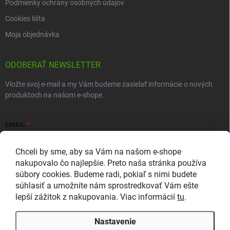
Podmienky ochrany osobných údajov
Cookies lišta
Moja objednávka
ODOBERAŤ NEWSLETTER
Vložte svoj e-mail a my Vám budeme zasielať informácie o nových
produktoch na našom e-shope.
EMAIL
Chceli by sme, aby sa Vám na našom e-shope
nakupovalo čo najlepšie. Preto naša stránka používa
súbory cookies. Budeme radi, pokiaľ s nimi budete
Vložením e-mailu súhlasíte so zasielaním newslettera a
súhlasiť a umožníte nám sprostredkovať Vám ešte
marketingových informácií v súlade so
zásadami ochrany osobných
lepší zážitok z nakupovania. Viac informácií
tu
.
údajov
.
Prihlásiť sa
Nastavenie