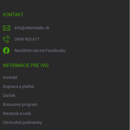
Z
á
p
KONTAKT
ä
t
info
@
altermedic.sk
i
e
0908 963 677
Navštívte nás na Facebooku
INFORMÁCIE PRE VÁS
Kontakt
Doprava a platba
Darček
Bonusový program
Recenzie a rady
Obchodné podmienky