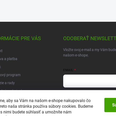
ORMÁCIE PRE VÁS
ODOBERAŤ NEWSLET
Vložte svoj e-mail a my Vám bud
kt
našom e-shope.
a a platba
k
EMAIL
ový program
ie a rady
dné podmienky
Vložením e-mailu súhlasíte so za
enky ochrany osobných údajov
sme, aby sa Vám na našom e-shope nakupovalo čo
súlade so
zásadami ochrany oso
S
Preto naša stránka používa súbory cookies. Budeme
s lišta
Prihlásiť sa
ľ s nimi budete súhlasiť a umožníte nám
objednávka