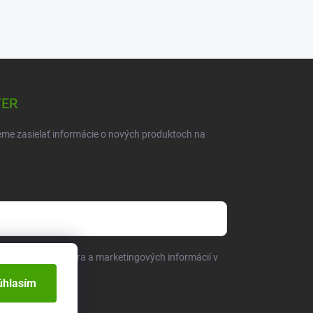
TER
eme zasielať informácie o nových produktoch na
sielaním newslettera a marketingových informácií v
bných údajov
.
úhlasím