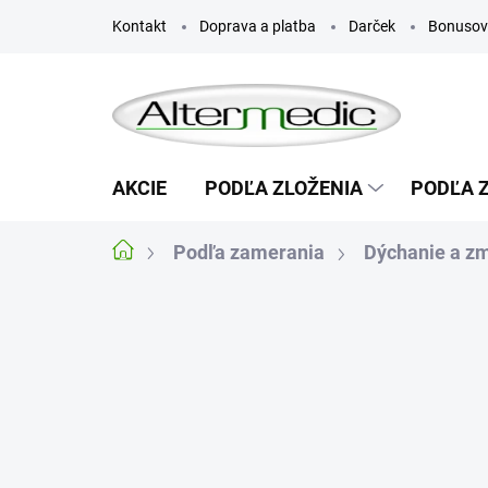
Prejsť
Kontakt
Doprava a platba
Darček
Bonusov
na
obsah
AKCIE
PODĽA ZLOŽENIA
PODĽA 
Podľa zamerania
Dýchanie a z
Domov