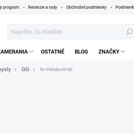
ý program
Recenzie a rady
Obchodné podmienky
Podmienk
Hľada
ZAMERANIA
OSTATNÉ
BLOG
ZNAČKY
mysly
Oči
fin Visitabs 60 tbl.