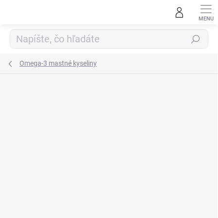
Prejsť
na
obsah
Hľadať
Omega-3 mastné kyseliny