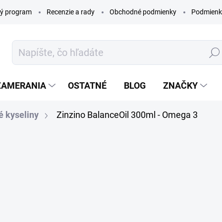
ý program
Recenzie a rady
Obchodné podmienky
Podmienk
Hľada
ZAMERANIA
OSTATNÉ
BLOG
ZNAČKY
 kyseliny
Zinzino BalanceOil 300ml - Omega 3