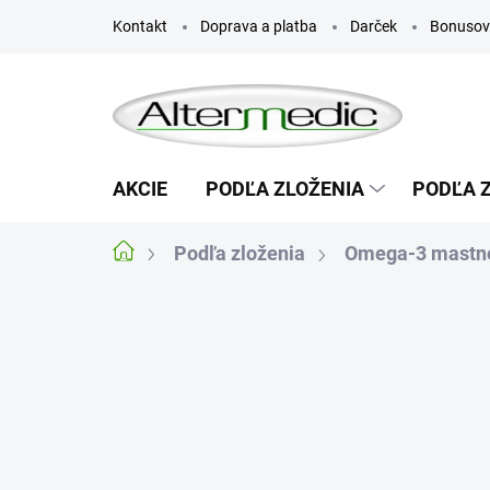
Prejsť
Kontakt
Doprava a platba
Darček
Bonusov
na
obsah
AKCIE
PODĽA ZLOŽENIA
PODĽA 
Podľa zloženia
Omega-3 mastné
Domov