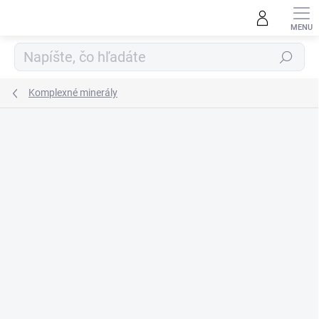
Prejsť
na
obsah
Hľadať
Komplexné minerály